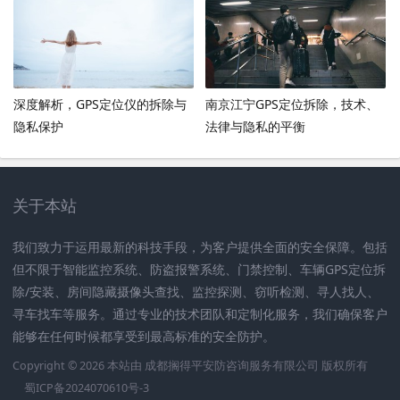
深度解析，GPS定位仪的拆除与
南京江宁GPS定位拆除，技术、
隐私保护
法律与隐私的平衡
关于本站
我们致力于运用最新的科技手段，为客户提供全面的安全保障。包括
但不限于智能监控系统、防盗报警系统、门禁控制、车辆GPS定位拆
除/安装、房间隐藏摄像头查找、监控探测、窃听检测、寻人找人、
寻车找车等服务。通过专业的技术团队和定制化服务，我们确保客户
能够在任何时候都享受到最高标准的安全防护。
Copyright © 2026 本站由
成都搁得平安防咨询服务有限公司
版权所有
蜀ICP备2024070610号-3