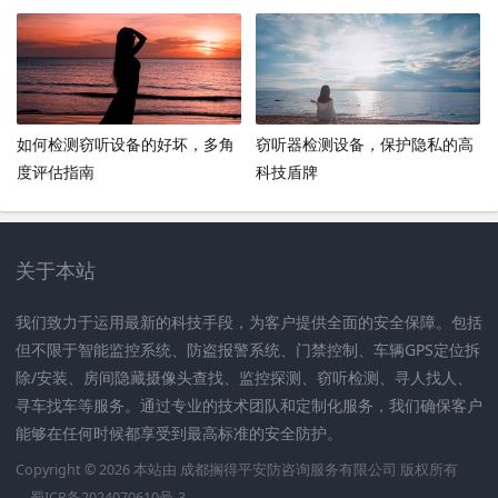
如何检测窃听设备的好坏，多角
窃听器检测设备，保护隐私的高
度评估指南
科技盾牌
关于本站
我们致力于运用最新的科技手段，为客户提供全面的安全保障。包括
但不限于智能监控系统、防盗报警系统、门禁控制、车辆GPS定位拆
除/安装、房间隐藏摄像头查找、监控探测、窃听检测、寻人找人、
寻车找车等服务。通过专业的技术团队和定制化服务，我们确保客户
能够在任何时候都享受到最高标准的安全防护。
Copyright © 2026 本站由
成都搁得平安防咨询服务有限公司
版权所有
蜀ICP备2024070610号-3