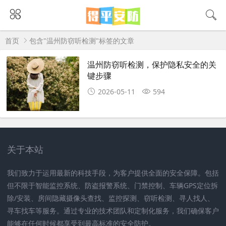
首页
包含"温州防窃听检测"标签的文章
温州防窃听检测，保护隐私安全的关
键步骤
2026-05-11
594
关于本站
我们致力于运用最新的科技手段，为客户提供全面的安全保障。包括
但不限于智能监控系统、防盗报警系统、门禁控制、车辆GPS定位拆
除/安装、房间隐藏摄像头查找、监控探测、窃听检测、寻人找人、
寻车找车等服务。通过专业的技术团队和定制化服务，我们确保客户
能够在任何时候都享受到最高标准的安全防护。