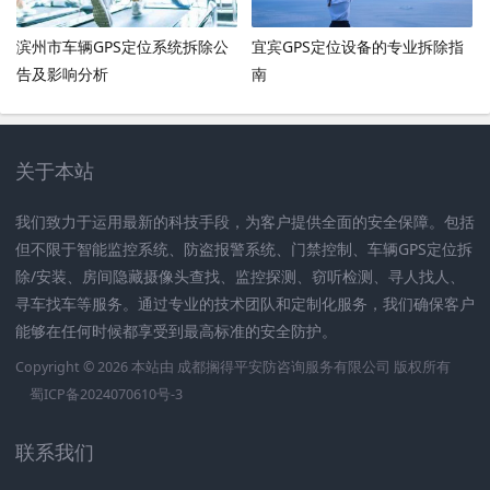
滨州市车辆GPS定位系统拆除公
宜宾GPS定位设备的专业拆除指
告及影响分析
南
关于本站
我们致力于运用最新的科技手段，为客户提供全面的安全保障。包括
但不限于智能监控系统、防盗报警系统、门禁控制、车辆GPS定位拆
除/安装、房间隐藏摄像头查找、监控探测、窃听检测、寻人找人、
寻车找车等服务。通过专业的技术团队和定制化服务，我们确保客户
能够在任何时候都享受到最高标准的安全防护。
Copyright © 2026 本站由
成都搁得平安防咨询服务有限公司
版权所有
蜀ICP备2024070610号-3
联系我们